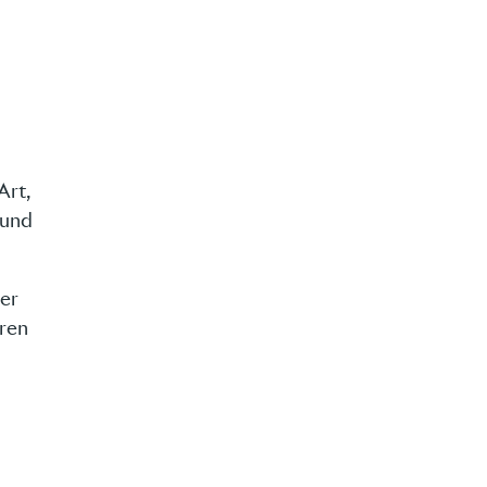
Art,
 und
her
eren