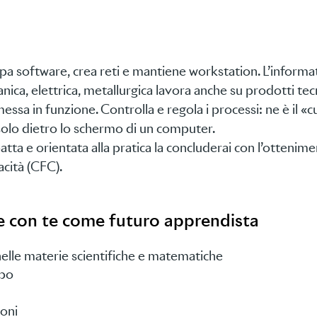
pa software, crea reti e mantiene workstation. L’informa
nica, elettrica, metallurgica lavora anche su prodotti tecn
essa in funzione. Controlla e regola i processi: ne è il «c
solo dietro lo schermo di un computer.
ta e orientata alla pratica la concluderai con l’ottenim
acità (CFC).
e con te come futuro apprendista
lle materie scientifiche e matematiche
ppo
ioni