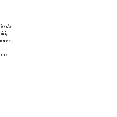
tico/a
ici,
uore».
ento