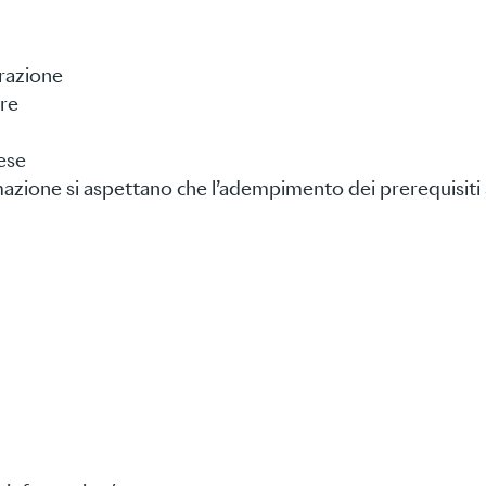
trazione
are
ese
rmazione si aspettano che l’adempimento dei prerequisiti 